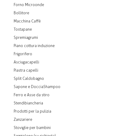
Forno Microonde
Bollitore
Macchina Caffè
Tostapane
Spremiagrumi
Piano cottura induzione
Frigorifero
Asciugacapelli
Piastra capelli
Split Caldobagno
Sapone e DocciaShampoo
Ferro e Asse da stiro
Stendibiancheria
Prodotti per la pulizia
Zanzariere
Stoviglie per bambini
Seggiolone (su richiesta)