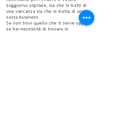
soggiorno ospitale, sia che si tratti di
una vancanza sia che si tratta di una
sosta business.
Se non trovi quello che ti serve oppure
se hai necessità di trovare in
appartamento un prodotto specifico,
contattami qualche giorno prima e
renderò la tua valigia più leggera!
Desideriamo solo il meglio per i nostri
ospiti che potranno trovare tutte le
informazioni circa i numerosi servizi
esterni in prossimità della casa, nel
Manuale della casa. In aggiunta a
questo sarò ben contento di regalare
consigli e pronto ad illustrarvi le
bellezze di Nuceria e le meraviglie della
Campania.
Cosa Manca???
Domus Nuceria si mette in ascolto di
qualsiasi ulteriore bisogno o
suggerimento inostri gentili ospiti
vogliano esprimere.