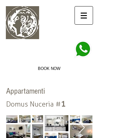
info@domusnuceria.it
+39 3756927950
DOMUS NUCERIA
Ospitalità per chi viaggia
BOOK NOW
Appartamenti
1
Domus Nuceria #