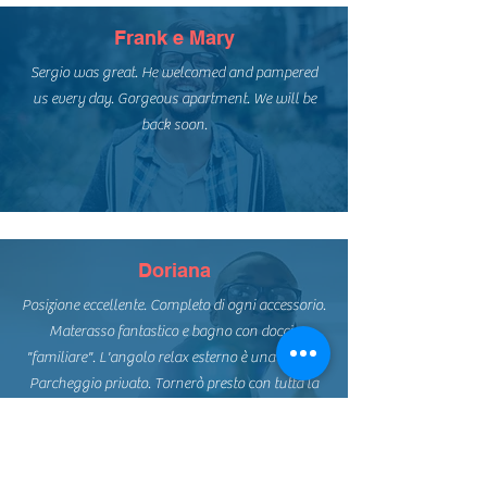
Frank e Mary
Sergio was great. He welcomed and pampered
us every day. Gorgeous apartment. We will be
back soon.
Doriana
Posizione eccellente. Completo di ogni accessorio.
Materasso fantastico e bagno con doccia
"familiare". L'angolo relax esterno è una chicca!
Parcheggio privato. Tornerò presto con tutta la
famiglia.