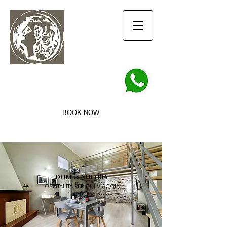
info@domusnuceria.it
+39 3756927950
DOMUS NUCERIA
Ospitalità per chi viaggia
BOOK NOW
DOMUS NUCERIA
OSPITALITÁ PER CHI VIAGGIA