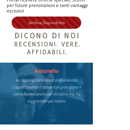
per future prenotazioni e tanti vantaggi
esclusivi
Verifica Disponibilità
DICONO DI NOI
RECENSIONI. VERE.
AFFIDABILI.
Antonello
Accoglienza familiare e professionale.
L'appartamento è davvero di gran gusto e
comodissimo anche per chi come me, ha
soggiornato per lavoro.